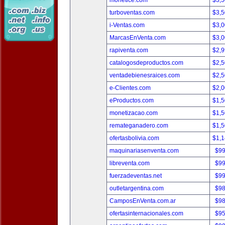
monetice.com
$3,
turboventas.com
$3,
i-Ventas.com
$3,
MarcasEnVenta.com
$3,
rapiventa.com
$2,
catalogosdeproductos.com
$2,
ventadebienesraices.com
$2,
e-Clientes.com
$2,
eProductos.com
$1,
monetizacao.com
$1,
remateganadero.com
$1,
ofertasbolivia.com
$1,
maquinariasenventa.com
$9
libreventa.com
$9
fuerzadeventas.net
$9
outletargentina.com
$9
CamposEnVenta.com.ar
$9
ofertasinternacionales.com
$9