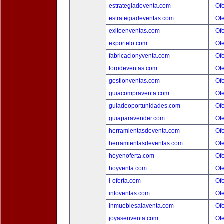
estrategiadeventa.com
Ofe
estrategiadeventas.com
Ofe
exitoenventas.com
Ofe
exportelo.com
Ofe
fabricacionyventa.com
Ofe
forodeventas.com
Ofe
gestionventas.com
Ofe
guiacompraventa.com
Ofe
guiadeoportunidades.com
Ofe
guiaparavender.com
Ofe
herramientasdeventa.com
Ofe
herramientasdeventas.com
Ofe
hoyenoferta.com
Ofe
hoyventa.com
Ofe
i-oferta.com
Ofe
infoventas.com
Ofe
inmueblesalaventa.com
Ofe
joyasenventa.com
Ofe