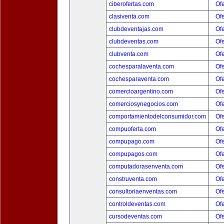
ciberofertas.com
Ofe
clasiventa.com
Ofe
clubdeventajas.com
Ofe
clubdeventas.com
Ofe
clubventa.com
Ofe
cochesparalaventa.com
Ofe
cochesparaventa.com
Ofe
comercioargentino.com
Ofe
comerciosynegocios.com
Ofe
comportamientodelconsumidor.com
Ofe
compuoferta.com
Ofe
compupago.com
Ofe
compupagos.com
Ofe
computadorasenventa.com
Ofe
construventa.com
Ofe
consultoriaenventas.com
Ofe
controldeventas.com
Ofe
cursodeventas.com
Ofe