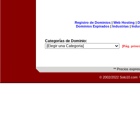
Registro de Dominios
|
Web Hosting
|
D
Dominios Expirados
|
Industrias
|
Indu
Categorías de Dominio:
[Pág. princi
** Precios expre
© 2002/2022 Solo10.com