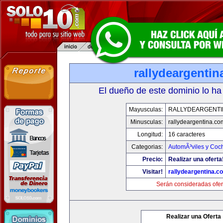
rallydeargenti
El dueño de este dominio lo ha
Mayusculas:
RALLYDEARGENTI
Minusculas:
rallydeargentina.co
Longitud:
16 caracteres
Categorias:
AutomÃ³viles y Coc
Precio:
Realizar una oferta
Visitar!
rallydeargentina.c
Serán consideradas ofer
Realizar una Oferta