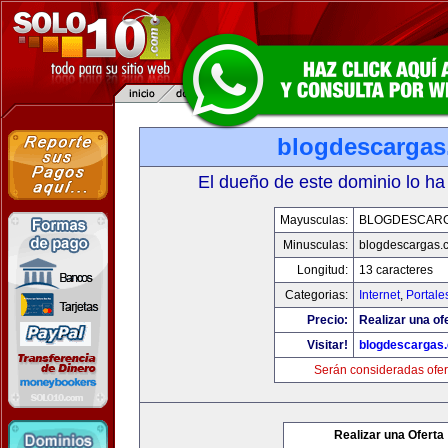
blogdescarga
El dueño de este dominio lo ha
Mayusculas:
BLOGDESCAR
Minusculas:
blogdescargas.
Longitud:
13 caracteres
Categorias:
Internet
,
Portale
Precio:
Realizar una of
Visitar!
blogdescargas
Serán consideradas ofer
Realizar una Oferta