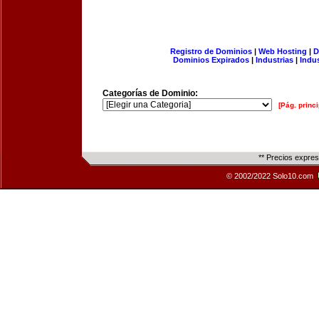
Registro de Dominios
|
Web Hosting
|
D
Dominios Expirados
|
Industrias
|
Indu
Categorías de Dominio:
[Pág. princi
** Precios expre
© 2002/2022 Solo10.com