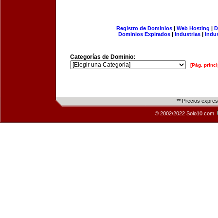
Registro de Dominios
|
Web Hosting
|
D
Dominios Expirados
|
Industrias
|
Indu
Categorías de Dominio:
[Pág. princi
** Precios expre
© 2002/2022 Solo10.com