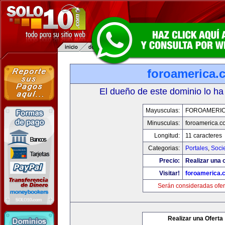
foroamerica.
El dueño de este dominio lo ha
Mayusculas:
FOROAMERI
Minusculas:
foroamerica.c
Longitud:
11 caracteres
Categorias:
Portales
,
Soci
Precio:
Realizar una o
Visitar!
foroamerica.
Serán consideradas ofer
Realizar una Oferta