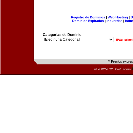
Registro de Dominios
|
Web Hosting
|
D
Dominios Expirados
|
Industrias
|
Indu
Categorías de Dominio:
[Pág. princi
** Precios expre
© 2002/2022 Solo10.com