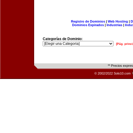
Registro de Dominios
|
Web Hosting
|
D
Dominios Expirados
|
Industrias
|
Indu
Categorías de Dominio:
[Pág. princi
** Precios expre
© 2002/2022 Solo10.com