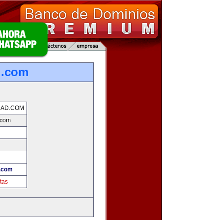
d.com
DAD.COM
.com
d.com
tas