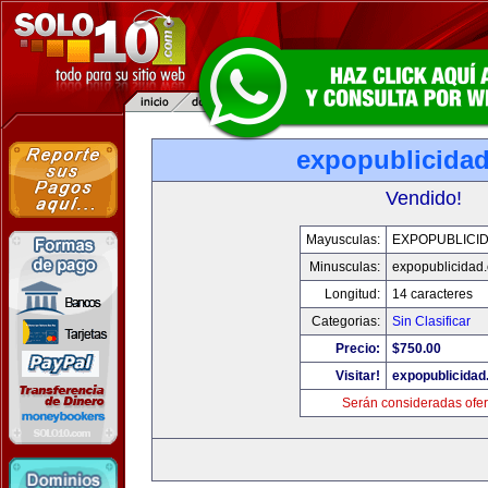
expopublicida
Vendido!
Mayusculas:
EXPOPUBLICI
Minusculas:
expopublicidad
Longitud:
14 caracteres
Categorias:
Sin Clasificar
Precio:
$750.00
Visitar!
expopublicida
Serán consideradas ofer