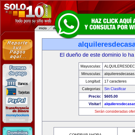
alquileresdecas
El dueño de este dominio lo ha
Mayusculas:
ALQUILERESDE
Minusculas:
alquileresdecasas
Longitud:
17 caracteres
Categorias:
Sin Clasificar
Precio:
$605.00
Visitar!
alquileresdecasa
Serán consideradas ofer
R