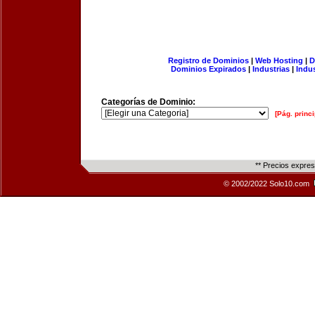
Registro de Dominios
|
Web Hosting
|
D
Dominios Expirados
|
Industrias
|
Indu
Categorías de Dominio:
[Pág. princi
** Precios expre
© 2002/2022 Solo10.com