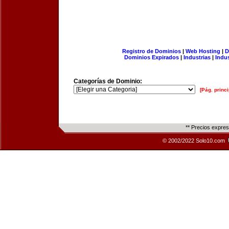
Registro de Dominios
|
Web Hosting
|
D
Dominios Expirados
|
Industrias
|
Indu
Categorías de Dominio:
[Pág. princi
** Precios expre
© 2002/2022 Solo10.com