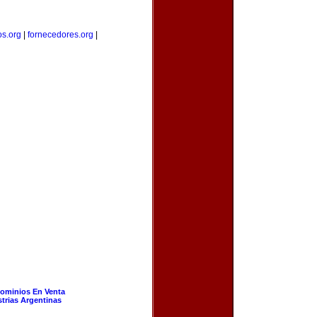
os.org
|
fornecedores.org
|
ominios En Venta
strias Argentinas