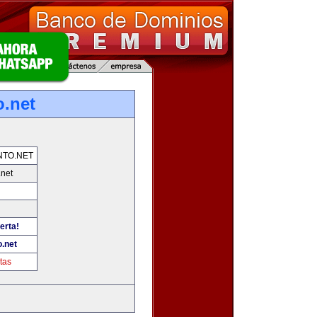
o.net
NTO.NET
.net
erta!
.net
tas